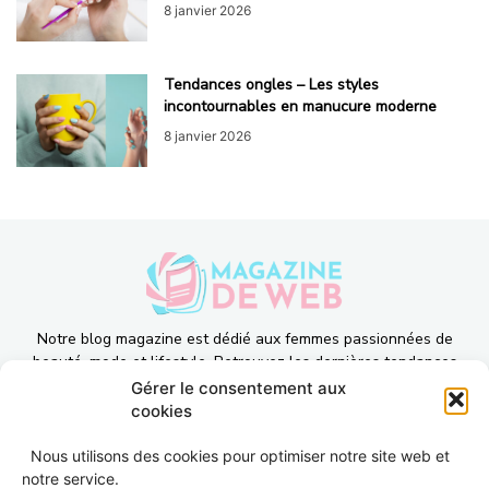
8 janvier 2026
Tendances ongles – Les styles
incontournables en manucure moderne
8 janvier 2026
Notre blog magazine est dédié aux femmes passionnées de
beauté, mode et lifestyle. Retrouvez les dernières tendances
makeup, fashion et bien-être, ainsi que des conseils pour
Gérer le consentement aux
sublimer votre quotidien.
cookies
Email:
contact@magazinedeweb.com
Nous utilisons des cookies pour optimiser notre site web et
notre service.