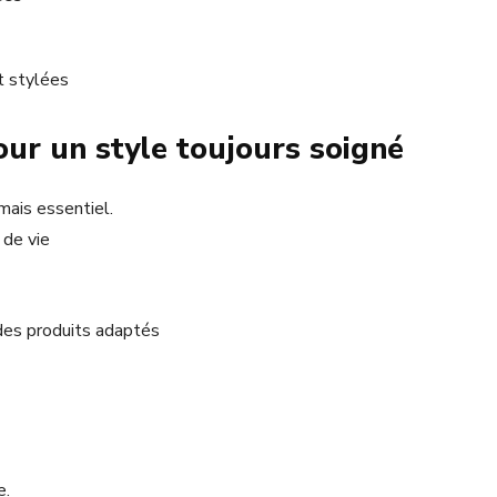
t stylées
our un style toujours soigné
mais essentiel.
 de vie
 des produits adaptés
e.