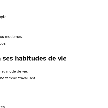
.
mple
 ou modernes,
que.
 ses habitudes de vie
e au mode de vie.
ne femme travaillant
ées